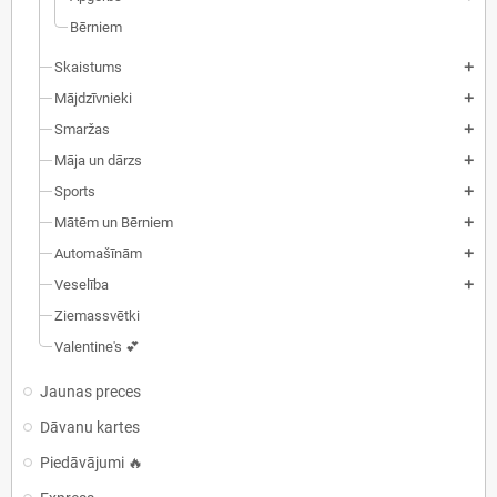
Bērniem
Skaistums
add
Mājdzīvnieki
add
Smaržas
add
Māja un dārzs
add
Sports
add
Mātēm un Bērniem
add
Automašīnām
add
Veselība
add
Ziemassvētki
Valentine's 💕
Jaunas preces
Dāvanu kartes
Piedāvājumi 🔥