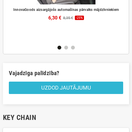
InnovaGoods aizsargājošs automašīnas pārvalks mājdzīvniekiem
6,30 €
8,35 €
-25%
ds
Pā
Vajadzīga palīdzība?
UZDOD JAUTĀJUMU
KEY CHAIN