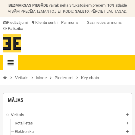
BEZMAKSAS PIEGĀDE
vairāk nekā 3 tūkstošiem precēm.
10% atlaide
VISĀM PRECĒM, IZMANTOJIET KODU:
SALE10
. PĒRCIET JAU TAGAD.
Piedāvājumi
Klientu centri
Par mums
Sazinieties ar mums
card_giftcard
location_on
Palīdzība
help_outline
view_headline
chevron_right
Veikals
chevron_right
Mode
chevron_right
Piederumi
chevron_right
Key chain
MĀJAS
Veikals
add
Rotaļlietas
add
Elektronika
add