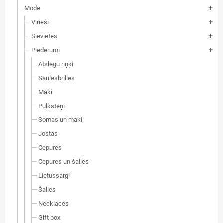
Mode
add
Vīrieši
add
Sievietes
add
Piederumi
add
Atslēgu riņķi
Saulesbrilles
Maki
Pulksteņi
Somas un maki
Jostas
Cepures
Cepures un šalles
Lietussargi
Šalles
Necklaces
Gift box