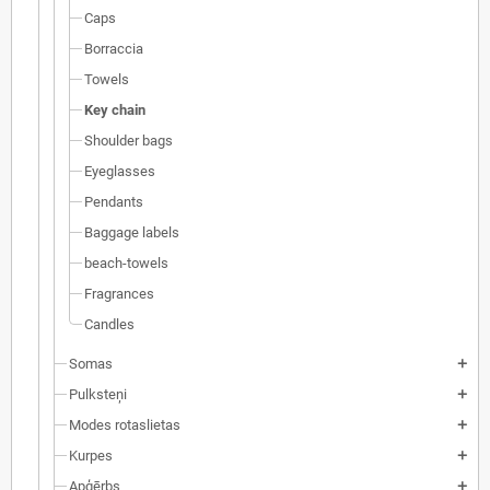
Caps
Borraccia
Towels
Key chain
Shoulder bags
Eyeglasses
Pendants
Baggage labels
beach-towels
Fragrances
Candles
Somas
add
Pulksteņi
add
Modes rotaslietas
add
Kurpes
add
Apģērbs
add