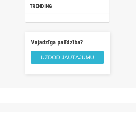
TRENDING
Vajadzīga palīdzība?
UZDOD JAUTĀJUMU