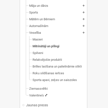
Māja un dārzs
add
Sports
add
Mātēm un Bērniem
add
Automašīnām
add
Veselība
add
Masieri
Mitrinātāji un pīlingi
Spilveni
Relaksējošie produkti
Brilles lasīšana un palielināmie stikli
Roku sildīšanas ierīces
Sporta apavi, zeķes un saiszoles
Ziemassvētki
Valentine's 💕
Jaunas preces