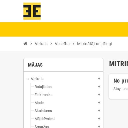
chevron_right
Veikals
chevron_right
Veselība
chevron_right
Mitrinātāji un pīlingi
MITRI
MĀJAS
Veikals
add
No pr
Rotaļlietas
add
Stay tun
Elektronika
add
Mode
add
Skaistums
add
Mājdzīvnieki
add
Smaržas
add