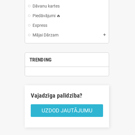
Dāvanu kartes
Piedāvājumi 🔥
Express
Mājai Dārzam
add
TRENDING
Vajadzīga palīdzība?
UZDOD JAUTĀJUMU