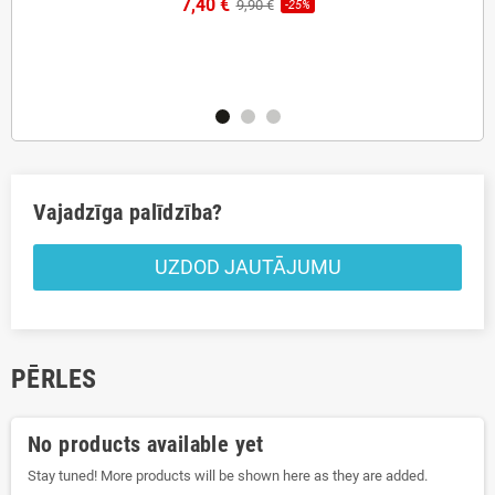
7,40 €
9,90 €
-25%
ds
Pā
Vajadzīga palīdzība?
UZDOD JAUTĀJUMU
PĒRLES
No products available yet
Stay tuned! More products will be shown here as they are added.