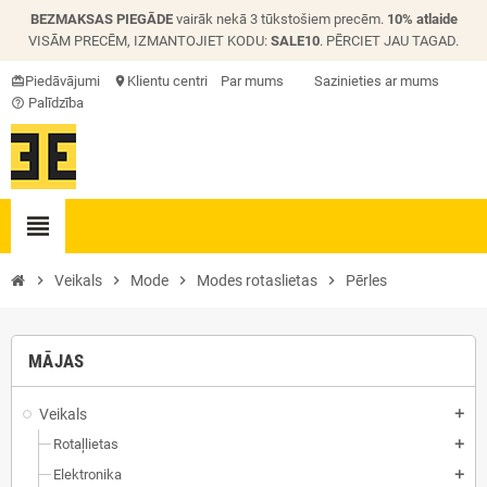
BEZMAKSAS PIEGĀDE
vairāk nekā 3 tūkstošiem precēm.
10% atlaide
VISĀM PRECĒM, IZMANTOJIET KODU:
SALE10
. PĒRCIET JAU TAGAD.
Piedāvājumi
Klientu centri
Par mums
Sazinieties ar mums
card_giftcard
location_on
Palīdzība
help_outline
view_headline
chevron_right
Veikals
chevron_right
Mode
chevron_right
Modes rotaslietas
chevron_right
Pērles
MĀJAS
Veikals
add
Rotaļlietas
add
Elektronika
add