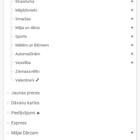
Skaistums
add
Mājdzīvnieki
add
Smaržas
add
Māja un dārzs
add
Sports
add
Mātēm un Bērniem
add
Automašīnām
add
Veselība
add
Ziemassvētki
Valentine's 💕
Jaunas preces
Dāvanu kartes
Piedāvājumi 🔥
Express
Mājai Dārzam
add