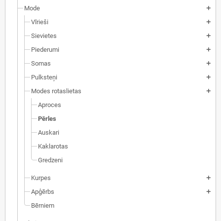
Mode
add
Vīrieši
add
Sievietes
add
Piederumi
add
Somas
add
Pulksteņi
add
Modes rotaslietas
add
Aproces
Pērles
Auskari
Kaklarotas
Gredzeni
Kurpes
add
Apģērbs
add
Bērniem