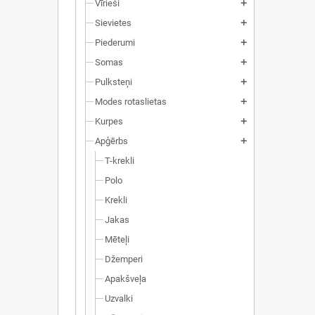
Vīrieši
add
Sievietes
add
Piederumi
add
Somas
add
Pulksteņi
add
Modes rotaslietas
add
Kurpes
add
Apģērbs
add
T-krekli
Polo
Krekli
Jakas
Mēteļi
Džemperi
Apakšveļa
Uzvalki