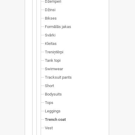
Džemperi
Džinsi
Bikses
Formālās jakas
Svārki
Kleitas
Treniņtērpi
Tank topi
Swimwear
Tracksuit pants
Short
Bodysuits
Tops
Leggings
Trench coat
Vest