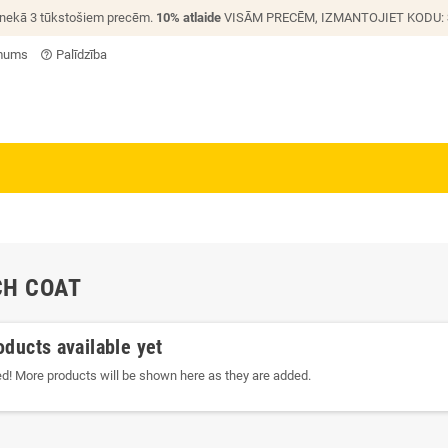
 nekā 3 tūkstošiem precēm.
10% atlaide
VISĀM PRECĒM, IZMANTOJIET KODU:
 mums
Palīdzība
help_outline
CH COAT
oducts available yet
ed! More products will be shown here as they are added.