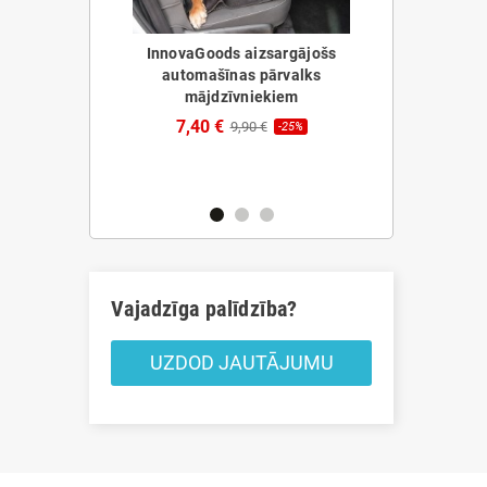
InnovaGoods aizsargājošs
automašīnas pārvalks
mājdzīvniekiem
 atlīdzība
Pārnēsājams
Foofield
Dzesētājs In
7,40 €
9,90 €
-25%
ods
57,20 
€
-20%
Vajadzīga palīdzība?
UZDOD JAUTĀJUMU