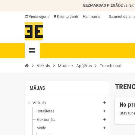
BEZMAKSAS PIEGĀDE
vairāk
Piedāvājumi
Klientu centri
Par mums
Sazinieties ar
card_giftcard
location_on
view_headline
chevron_right
Veikals
chevron_right
Mode
chevron_right
Apģērbs
chevron_right
Trench coat
TREN
MĀJAS
Veikals
add
No pr
Rotaļlietas
add
Stay tun
Elektronika
add
Mode
add