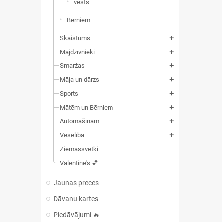
vests
Bērniem
Skaistums
add
Mājdzīvnieki
add
Smaržas
add
Māja un dārzs
add
Sports
add
Mātēm un Bērniem
add
Automašīnām
add
Veselība
add
Ziemassvētki
Valentine's 💕
Jaunas preces
Dāvanu kartes
Piedāvājumi 🔥