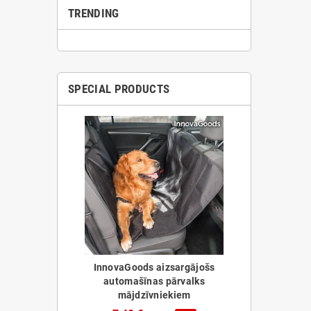
TRENDING
SPECIAL PRODUCTS
InnovaGoods aizsargājošs
automašīnas pārvalks
mājdzīvniekiem
 atlīdzība
Pārnēsājams