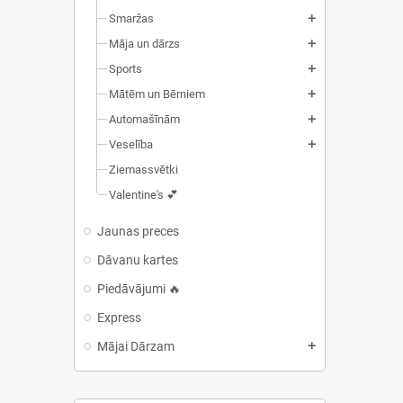
Smaržas
add
Māja un dārzs
add
Sports
add
Mātēm un Bērniem
add
Automašīnām
add
Veselība
add
Ziemassvētki
Valentine's 💕
Jaunas preces
Dāvanu kartes
Piedāvājumi 🔥
Express
Mājai Dārzam
add