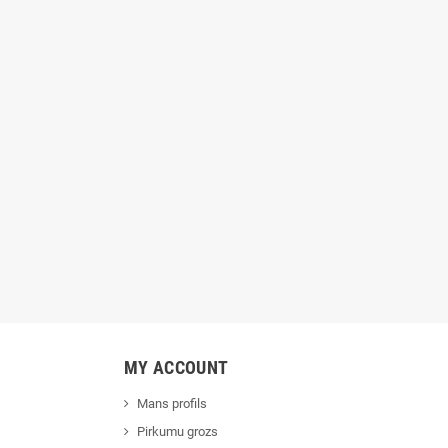
Dzesētājs InnovaGoods 4,5 L 70W
7,40 €
9,90 €
-25%
Pelēks
56,70 €
70,90 €
-20%
MY ACCOUNT
Mans profils
Pirkumu grozs