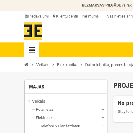
BEZMAKSAS PIEGĀDE
vairāk
Piedāvājumi
Klientu centri
Par mums
Sazinieties ar
card_giftcard
location_on
view_headline
chevron_right
Veikals
chevron_right
Elektronika
chevron_right
Datortehnika, preces biro
PROJE
MĀJAS
Veikals
add
No pr
Rotaļlietas
add
Stay tun
Elektronika
add
Telefoni & Planšetdatori
add