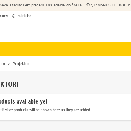
 nekā 3 tūkstošiem precēm.
10% atlaide
VISĀM PRECĒM, IZMANTOJIET KODU:
 mums
Palīdzība
help_outline
jam
chevron_right
Projektori
KTORI
oducts available yet
ed! More products will be shown here as they are added.