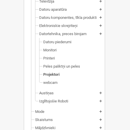
Televīzija
add
Datoru aparatūra
add
Datoru komponentes, tīkla produkti
add
Elektroniskie skrejriteņi
add
Datortehnika, preces birojam
add
Datoru piederumi
Monitori
Printeri
Peles paliktņi un peles
Projektori
webcam
Austiņas
add
Izglītojošie Roboti
add
Mode
add
Skaistums
add
Mājdzīvnieki
add