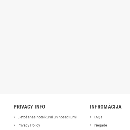
novaGoods 4,5 L 70W
mājdzīvniekiem Foofield
Pelēks
InnovaGoods
€
10,30 €
70,90 €
12,90 €
-20%
-20%
PRIVACY INFO
INFROMĀCIJA
Lietošanas noteikumi un nosacījumi
FAQs
Privacy Policy
Piegāde