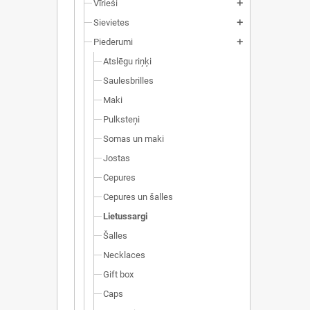
Vīrieši
add
Sievietes
add
Piederumi
add
Atslēgu riņķi
Saulesbrilles
Maki
Pulksteņi
Somas un maki
Jostas
Cepures
Cepures un šalles
Lietussargi
Šalles
Necklaces
Gift box
Caps