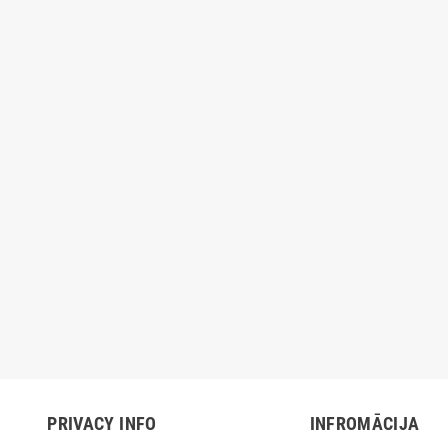
 Iztvaikojošs Gaisa
Spēļu paklājs un atlīdzība
novaGoods 4,5 L 70W
mājdzīvniekiem Foofield
Pelēks
InnovaGoods
€
10,30 €
70,90 €
12,90 €
-20%
-20%
PRIVACY INFO
INFROMĀCIJA