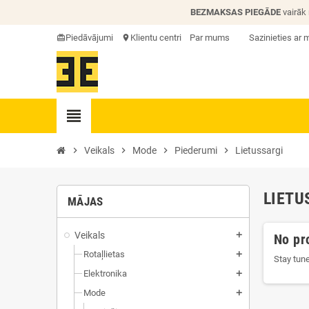
BEZMAKSAS PIEGĀDE
vairāk
Piedāvājumi
Klientu centri
Par mums
Sazinieties ar
card_giftcard
location_on
view_headline
chevron_right
Veikals
chevron_right
Mode
chevron_right
Piederumi
chevron_right
Lietussargi
LIETU
MĀJAS
Veikals
add
No pr
Rotaļlietas
add
Stay tun
Elektronika
add
Mode
add