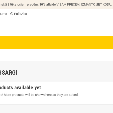
 nekā 3 tūkstošiem precēm.
10% atlaide
VISĀM PRECĒM, IZMANTOJIET KODU:
 mums
Palīdzība
help_outline
SSARGI
oducts available yet
ed! More products will be shown here as they are added.