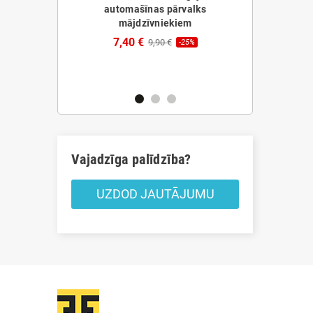
automašīnas pārvalks
mājdzīvniekiem
 atlīdzība
Pārnēsājams
Foofield
Dzesētājs In
7,40 €
9,90 €
-25%
ods
56,70 
€
-20%
Vajadzīga palīdzība?
UZDOD JAUTĀJUMU