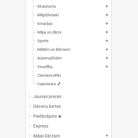
Skaistums
add
Mājdzīvnieki
add
Smaržas
add
Māja un dārzs
add
Sports
add
Mātēm un Bērniem
add
Automašīnām
add
Veselība
add
Ziemassvētki
Valentine's 💕
Jaunas preces
Dāvanu kartes
Piedāvājumi 🔥
Express
Mājai Dārzam
add