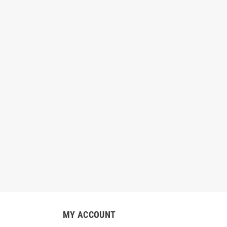
automašīnas pārvalks
mājdzīvniekiem
Pārnēsājams Iztvaikojošs Gaisa
Dzesētājs InnovaGoods 4,5 L 70W
7,40 €
9,90 €
-25%
Pelēks
56,70 €
70,90 €
-20%
MY ACCOUNT