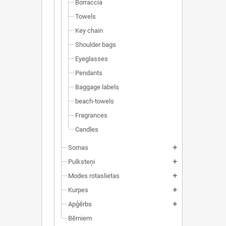
Borraccia
Towels
Key chain
Shoulder bags
Eyeglasses
Pendants
Baggage labels
beach-towels
Fragrances
Candles
Somas
add
Pulksteņi
add
Modes rotaslietas
add
Kurpes
add
Apģērbs
add
Bērniem