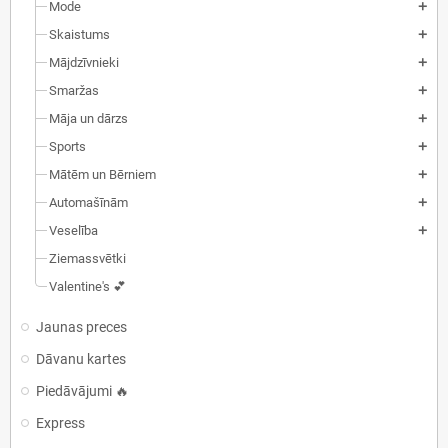
Mode
add
Skaistums
add
Mājdzīvnieki
add
Smaržas
add
Māja un dārzs
add
Sports
add
Mātēm un Bērniem
add
Automašīnām
add
Veselība
add
Ziemassvētki
Valentine's 💕
Jaunas preces
Dāvanu kartes
Piedāvājumi 🔥
Express