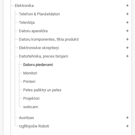
Elektronika
add
Telefoni & Planšetdatori
add
Televīzija
add
Datoru aparatūra
add
Datoru komponentes, tīkla produkti
add
Elektroniskie skrejriteņi
add
Datortehnika, preces birojam
add
Datoru piederumi
Monitori
Printeri
Peles paliktņi un peles
Projektori
webcam
Austiņas
add
Izglītojošie Roboti
add