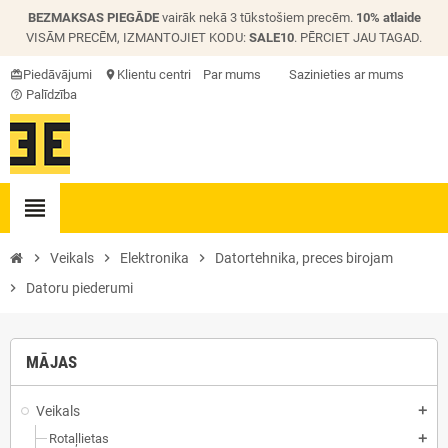
BEZMAKSAS PIEGĀDE
vairāk nekā 3 tūkstošiem precēm.
10% atlaide
VISĀM PRECĒM, IZMANTOJIET KODU:
SALE10
. PĒRCIET JAU TAGAD.
Piedāvājumi
Klientu centri
Par mums
Sazinieties ar mums
card_giftcard
location_on
Palīdzība
help_outline
view_headline
chevron_right
Veikals
chevron_right
Elektronika
chevron_right
Datortehnika, preces birojam
chevron_right
Datoru piederumi
MĀJAS
Veikals
add
Rotaļlietas
add