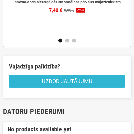
InnovaGoods aizsargājošs automašīnas pārvalks mājdzīvniekiem
7,40 €
9,90 €
-25%
ds
Pā
Vajadzīga palīdzība?
UZDOD JAUTĀJUMU
DATORU PIEDERUMI
No products available yet