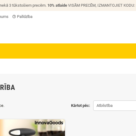
 nekā 3 tūkstošiem precēm.
10% atlaide
VISĀM PRECĒM, IZMANTOJIET KODU:
 mums
Palīdzība
help_outline
RĪBA
ce.
Kārtot pēc:
Atbilstība