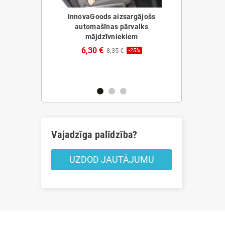
InnovaGoods aizsargājošs
automašīnas pārvalks
mājdzīvniekiem
 atlīdzība
Pārnēsājams
Foofield
Dzesētājs In
6,30 €
8,35 €
-25%
ods
47,65 
€
-20%
Vajadzīga palīdzība?
UZDOD JAUTĀJUMU