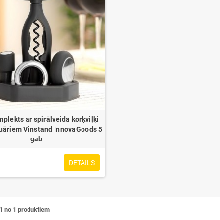
plekts ar spirālveida korķviļķi
uāriem Vinstand InnovaGoods 5
gab
DETAILS
-1 no 1 produktiem