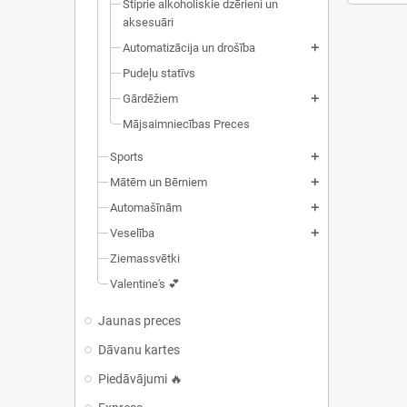
Stiprie alkoholiskie dzērieni un
aksesuāri
Automatizācija un drošība
add
Pudeļu statīvs
Gārdēžiem
add
Mājsaimniecības Preces
Sports
add
Mātēm un Bērniem
add
Automašīnām
add
Veselība
add
Ziemassvētki
Valentine's 💕
Jaunas preces
Dāvanu kartes
Piedāvājumi 🔥