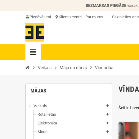
BEZMAKSAS PIEGĀDE
vairāk
Piedāvājumi
Klientu centri
Par mums
Sazinieties ar
card_giftcard
location_on
view_headline
chevron_right
Veikals
chevron_right
Māja un dārzs
chevron_right
Vīndarība
VĪNDA
MĀJAS
Veikals
add
Šeit ir 1 pre
Rotaļlietas
add
Elektronika
add
Mode
add