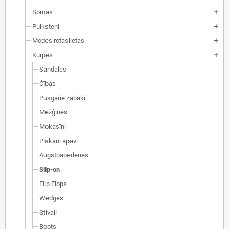
Somas
add
Pulksteņi
add
Modes rotaslietas
add
Kurpes
add
Sandales
Čības
Pusgarie zābaki
Mežģīnes
Mokasīni
Plakani apavi
Augstpapēdenes
Slip-on
Flip Flops
Wedges
Stivali
Boots