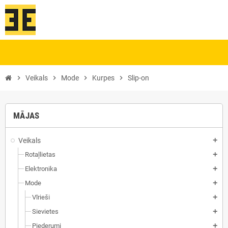
chevron_right
Veikals
chevron_right
Mode
chevron_right
Kurpes
chevron_right
Slip-on
MĀJAS
Veikals
add
Rotaļlietas
add
Elektronika
add
Mode
add
Vīrieši
add
Sievietes
add
Piederumi
add