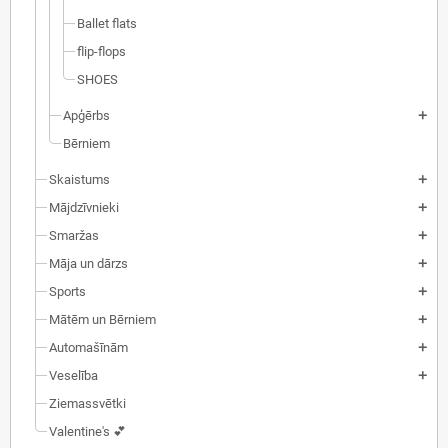
Ballet flats
flip-flops
SHOES
Apģērbs
add
Bērniem
Skaistums
add
Mājdzīvnieki
add
Smaržas
add
Māja un dārzs
add
Sports
add
Mātēm un Bērniem
add
Automašīnām
add
Veselība
add
Ziemassvētki
Valentine's 💕