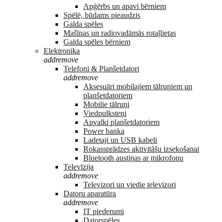
Apģērbs un apavi bērniem
Spēlē, būdams pieaudzis
Galda spēles
Mašīnas un radiovadāmās rotaļlietas
Galda spēles bērniem
Elektronika
add
remove
Telefoni & Planšetdatori
add
remove
Aksesuāri mobilajiem tālruņiem un
planšetdatoriem
Mobilie tālruņi
Viedpulksteņi
Apvalki planšetdatoriem
Power banka
Ladetaji un USB kabeli
Rokassprādzes aktivitāšu izsekošanai
Bluetooth austiņas ar mikrofonu
Televīzija
add
remove
Televizori un viedie televizori
Datoru aparatūra
add
remove
IT piederumi
Datorspēles