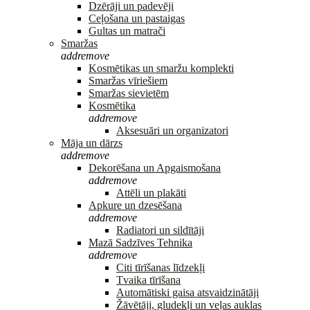
Dzērāji un padevēji
Ceļošana un pastaigas
Gultas un matrači
Smaržas
add
remove
Kosmētikas un smaržu komplekti
Smaržas vīriešiem
Smaržas sievietēm
Kosmētika
add
remove
Aksesuāri un organizatori
Māja un dārzs
add
remove
Dekorēšana un Apgaismošana
add
remove
Attēli un plakāti
Apkure un dzesēšana
add
remove
Radiatori un sildītāji
Mazā Sadzīves Tehnika
add
remove
Citi tīrīšanas līdzekļi
Tvaika tīrīšana
Automātiski gaisa atsvaidzinātāji
Žāvētāji, gludekļi un veļas auklas