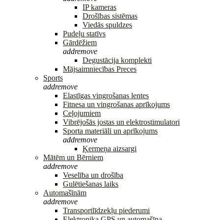
IP kameras
Drošības sistēmas
Viedās spuldzes
Pudeļu statīvs
Gārdēžiem
add
remove
Degustācija komplekti
Mājsaimniecības Preces
Sports
add
remove
Elastīgas vingrošanas lentes
Fitnesa un vingrošanas aprīkojums
Ceļojumiem
Vibrējošās jostas un elektrostimulatori
Sporta materiāli un aprīkojums
add
remove
Ķermeņa aizsargi
Mātēm un Bērniem
add
remove
Veselība un drošība
Gulētiešanas laiks
Automašīnām
add
remove
Transportlīdzekļu piederumi
Elektronika GPS un automašīna