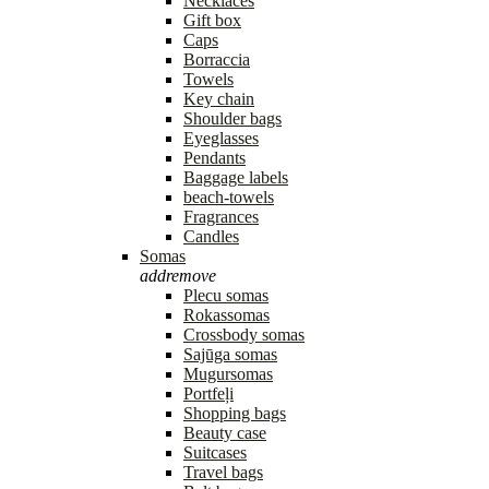
Necklaces
Gift box
Caps
Borraccia
Towels
Key chain
Shoulder bags
Eyeglasses
Pendants
Baggage labels
beach-towels
Fragrances
Candles
Somas
add
remove
Plecu somas
Rokassomas
Crossbody somas
Sajūga somas
Mugursomas
Portfeļi
Shopping bags
Beauty case
Suitcases
Travel bags