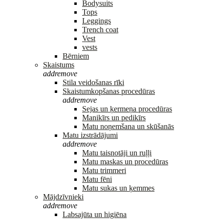
Bodysuits
Tops
Leggings
Trench coat
Vest
vests
Bērniem
Skaistums
add
remove
Stila veidošanas rīki
Skaistumkopšanas procedūras
add
remove
Sejas un ķermeņa procedūras
Manikīrs un pedikīrs
Matu noņemšana un skūšanās
Matu izstrādājumi
add
remove
Matu taisnotāji un ruļļi
Matu maskas un procedūras
Matu trimmeri
Matu fēni
Matu sukas un ķemmes
Mājdzīvnieki
add
remove
Labsajūta un higiēna