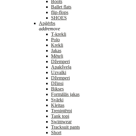
Boots
Ballet flats
flip-flops
SHOES
Apģērbs
add
remove
T-krekli
Polo
Krekli
Jakas
Mēteļi
Džemperi
Apakšveļa
Uzvalki
Džemperi
Džinsi
Bikses
Formālās jakas
Svārki
Kleitas
Treniņtērpi
Tank topi
Swimwear
Tracksuit pants
Short