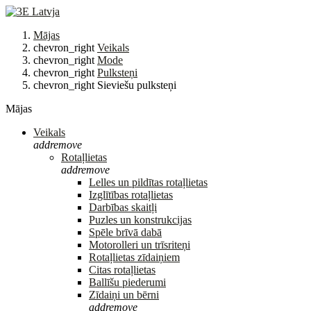
Mājas
chevron_right
Veikals
chevron_right
Mode
chevron_right
Pulksteņi
chevron_right
Sieviešu pulksteņi
Mājas
Veikals
add
remove
Rotaļlietas
add
remove
Lelles un pildītas rotaļlietas
Izglītības rotaļlietas
Darbības skaitļi
Puzles un konstrukcijas
Spēle brīvā dabā
Motorolleri un trīsriteņi
Rotaļlietas zīdaiņiem
Citas rotaļlietas
Ballīšu piederumi
Zīdaiņi un bērni
add
remove