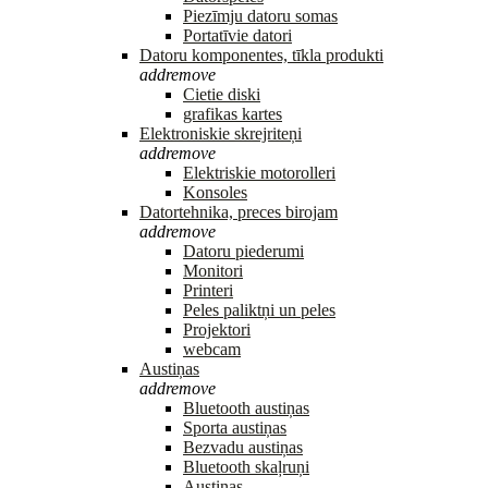
Piezīmju datoru somas
Portatīvie datori
Datoru komponentes, tīkla produkti
add
remove
Cietie diski
grafikas kartes
Elektroniskie skrejriteņi
add
remove
Elektriskie motorolleri
Konsoles
Datortehnika, preces birojam
add
remove
Datoru piederumi
Monitori
Printeri
Peles paliktņi un peles
Projektori
webcam
Austiņas
add
remove
Bluetooth austiņas
Sporta austiņas
Bezvadu austiņas
Bluetooth skaļruņi
Austiņas