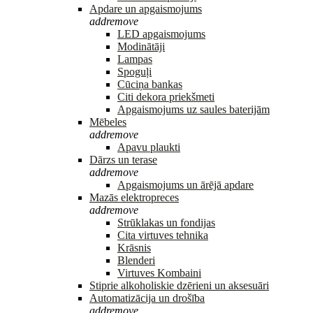
Apdare un apgaismojums
add
remove
LED apgaismojums
Modinātāji
Lampas
Spoguļi
Cūciņa bankas
Citi dekora priekšmeti
Apgaismojums uz saules baterijām
Mēbeles
add
remove
Apavu plaukti
Dārzs un terase
add
remove
Apgaismojums un ārējā apdare
Mazās elektropreces
add
remove
Strūklakas un fondijas
Cita virtuves tehnika
Krāsnis
Blenderi
Virtuves Kombaini
Stiprie alkoholiskie dzērieni un aksesuāri
Automatizācija un drošība
add
remove