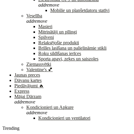
add
remove
Mobilie un planšetdatoru statīvi
Veselība
add
remove
Masieri
Mitrinātāji un pīlingi
Spilveni
Relaksējošie produkti
Brilles lasīšana un palielināmie stikli
Roku sildīšanas ierīces
Sporta apavi, zeķes un saiszoles
Ziemassvētki
Valentine's 💕
Jaunas preces
Dāvanu kartes
Piedāvājumi 🔥
Express
Mājai Dārzam
add
remove
Kondicionieri un Apkure
add
remove
Kondicionieri un ventilatori
Trending