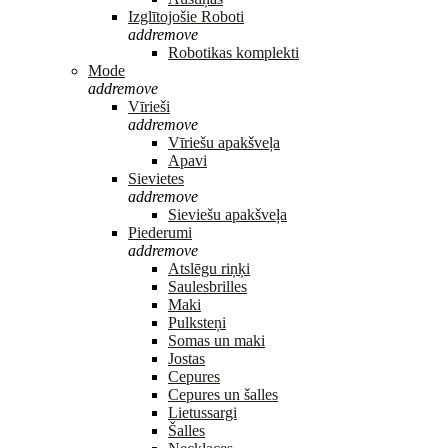
Izglītojošie Roboti
add
remove
Robotikas komplekti
Mode
add
remove
Vīrieši
add
remove
Vīriešu apakšveļa
Apavi
Sievietes
add
remove
Sieviešu apakšveļa
Piederumi
add
remove
Atslēgu riņķi
Saulesbrilles
Maki
Pulksteņi
Somas un maki
Jostas
Cepures
Cepures un šalles
Lietussargi
Šalles