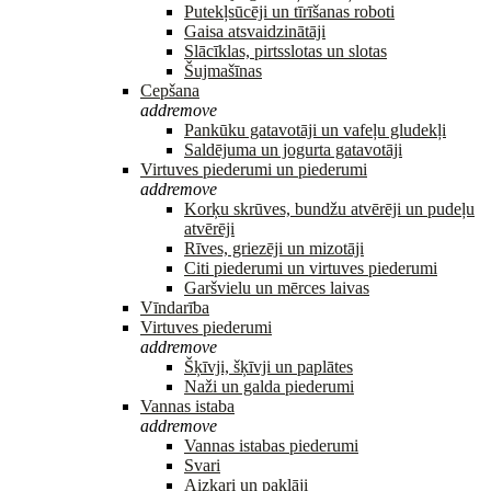
Putekļsūcēji un tīrīšanas roboti
Gaisa atsvaidzinātāji
Slācīklas, pirtsslotas un slotas
Šujmašīnas
Cepšana
add
remove
Pankūku gatavotāji un vafeļu gludekļi
Saldējuma un jogurta gatavotāji
Virtuves piederumi un piederumi
add
remove
Korķu skrūves, bundžu atvērēji un pudeļu
atvērēji
Rīves, griezēji un mizotāji
Citi piederumi un virtuves piederumi
Garšvielu un mērces laivas
Vīndarība
Virtuves piederumi
add
remove
Šķīvji, šķīvji un paplātes
Naži un galda piederumi
Vannas istaba
add
remove
Vannas istabas piederumi
Svari
Aizkari un paklāji