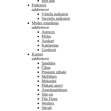
Belt bag
Pulksteņi
add
remove
Vīriešu pulksteņi
Sieviešu pulksteņi
Modes rotaslietas
add
remove
Aproces
Pērles
Auskari
Kaklarotas
Gredzeni
Kurpes
add
remove
Sandales
Čības
Pusgarie zābaki
Mežģīnes
Mokasīni
Plakani apavi
Augstpapēdenes
Slip-on
Flip Flops
Wedges
Stivali